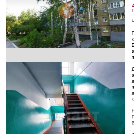
Г
Ч
П
к
Б
в
п
Д
а
д
п
д
Н
Р
В