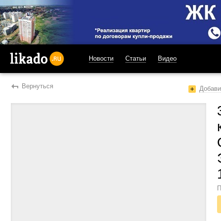
Новости
Статьи
Видео
likado.ru
Вернуться
Добави
П