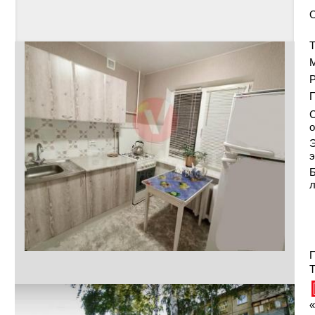
Т
Р
С
о
Э
э
Б
П
Т
«