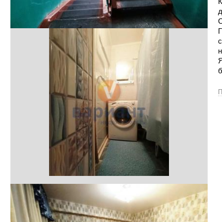
К
д
С
Г
с
н
Я
б
П