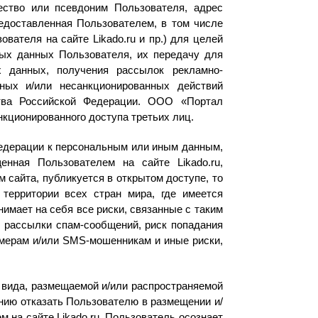
ество или псевдоним Пользователя, адрес
едоставленная Пользователем, в том числе
ателя на сайте Likado.ru и пр.) для целей
ых данных Пользователя, их передачу для
х данных, получения рассылок рекламно-
ных и/или несанкционированных действий
ства Российской Федерации. ООО «Портал
кционированного доступа третьих лиц.
Федерации к персональным или иным данным,
нная Пользователем на сайте Likado.ru,
сайта, публикуется в открытом доступе, то
 территории всех стран мира, где имеется
имает на себя все риски, связанные с таким
я рассылки спам-сообщений, риск попадания
амерам и/или SMS-мошенникам и иные риски,
вида, размещаемой и/или распространяемой
нию отказать Пользователю в размещении и/
на сайте Likado.ru. Пользователь осознает