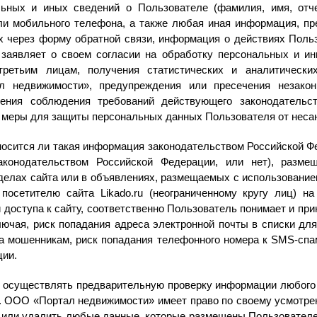
ьных и иных сведений о Пользователе (фамилия, имя, отч
или мобильного телефона, а также любая иная информация, пр
через форму обратной связи, информация о действиях Пользов
заявляет о своем согласии на обработку персональных и ин
третьим лицам, получения статистических и аналитически
 недвижимости», предупреждения или пресечения незакон
чения соблюдения требований действующего законодатель
меры для защиты персональных данных Пользователя от несан
относится ли такая информация законодательством Российской 
конодательством Российской Федерации, или нет), размеще
елах сайта или в объявлениях, размещаемых с использованием 
осетителю сайта Likado.ru (неограниченному кругу лиц) на
 доступа к сайту, соответственно Пользователь понимает и прин
ючая, риск попадания адреса электронной почты в списки дл
да мошенникам, риск попадания телефонного номера к SMS-сп
ции.
н осуществлять предварительную проверку информации любого 
u. ООО «Портал недвижимости» имеет право по своему усмотре
или удалить любые данные, которые размещены Пользователем 