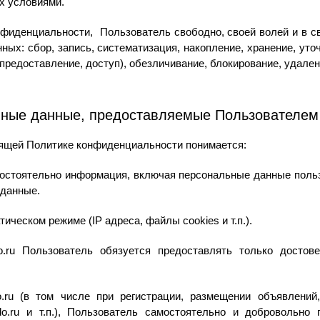
их условиями.
нфиденциальности, Пользователь свободно, своей волей и в с
ых: сбор, запись, систематизация, накопление, хранение, уточ
 предоставление, доступ), обезличивание, блокирование, удале
иные данные, предоставляемые Пользователем
оящей Политике конфиденциальности понимается:
мостоятельно информация, включая персональные данные польз
 данные.
ическом режиме (IP адреса, файлы cookies и т.п.).
do.ru Пользователь обязуется предоставлять только достов
do.ru (в том числе при регистрации, размещении объявлени
do.ru и т.п.), Пользователь самостоятельно и добровольно