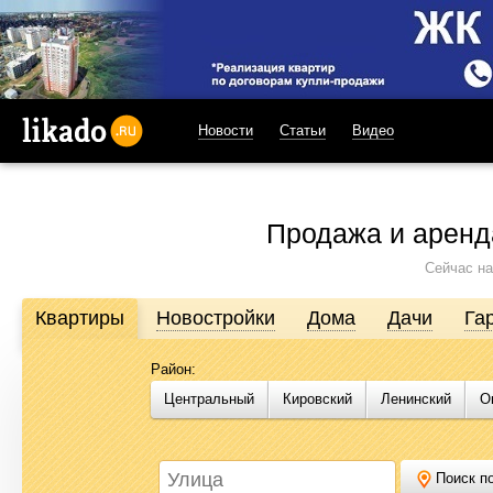
Новости
Статьи
Видео
likado.ru
Продажа и аренд
Сейчас на
Квартиры
Новостройки
Дома
Дачи
Га
Район:
Продажа и аренда недвижимости в Омске
Центральный
Кировский
Ленинский
О
Likado.ru – сайт актуальных и достоверных объявлений по нед
или купить квартиру, найти землю под строительство, подоб
Likado.ru, чтобы сэкономить время и силы в поисках нужного в
Поиск по