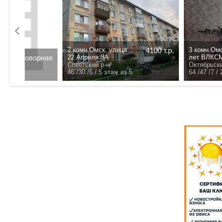
3 комн.Омск. 
Поселковая у
Договорная
.
Договорная
Советский р-н
/
- /- /- /
этаж из
77.5 /48 /12 /
9 этаж из 10