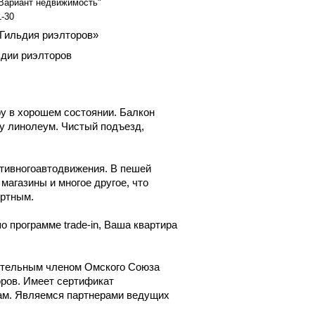
Вариант недвижимость"
1-30
 Гильдия риэлторов»
ьдии риэлторов
у в хорошем состоянии. Балкон
лу линолеум. Чистый подъезд,
ктивногоавтодвижения. В пешей
 магазины и многое другое, что
ортным.
о программе trade-in, Ваша квартира
ительным членом Омского Союза
оров. Имеет сертификат
ам. Являемся партнерами ведущих