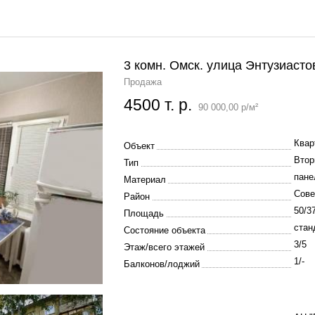
3 комн. Омск. улица Энтузиасто
Продажа
4500 т. р.
90 000,00 р/м²
Квар
Объект
Втор
Тип
пане
Материал
Сове
Район
50/3
Площадь
стан
Состояние объекта
3/5
Этаж/всего этажей
1/-
Балконов/лоджий