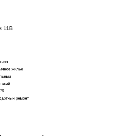
в 11В
тира
ичное жилье
льный
тский
7/6
дартный ремонт