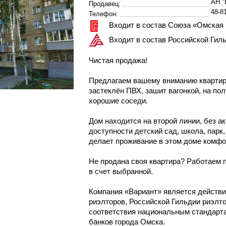
АН "
Продавец:
48-8
Телефон:
Входит в состав Союза «Омская
Входит в состав Российской Гил
Чистая продажа!
Предлагаем вашему вниманию квартир
застеклён ПВХ, зашит вагонкой, на по
хорошие соседи.
Дом находится на второй линии, без а
доступности детский сад, школа, парк,
делает проживание в этом доме комф
Не продана своя квартира? Работаем п
в счет выбранной.
Компания «Вариант» является действ
риэлторов, Российской Гильдии риэлт
соответствия национальным стандарт
банков города Омска.