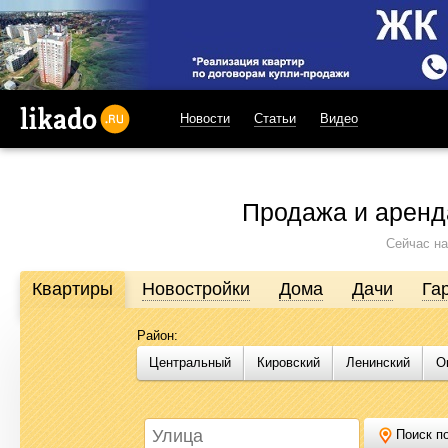
Новости
Статьи
Видео
likado.ru
Продажа и аренд
Сейчас на
Квартиры
Новостройки
Дома
Дачи
Га
Район:
Продажа и аренда недвижимости в Омске
Центральный
Кировский
Ленинский
О
Likado.ru – сайт актуальных и достоверных объявлений по нед
или купить квартиру, найти землю под строительство, подоб
Likado.ru, чтобы сэкономить время и силы в поисках нужного в
Поиск по