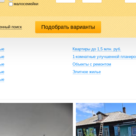
малосемейки
енный поиск
ные
Квартиры до 1,5 млн. руб.
ные
1-комнатные улучшенной планиро
ные
Объекты с ремонтом
ные
Элитное жилье
ные