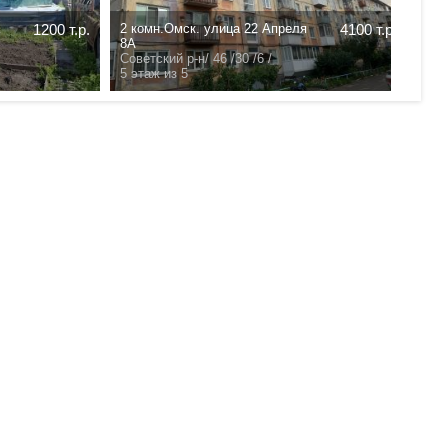
4100 т.р.
1 комн.Омск. улица
3200 т.р.
.
Энергетиков 63Б
/
- /- /-
Советский р-н/
31 /19.3 /5.9 /
5 этаж из 5