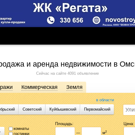
родажа и аренда недвижимости в Омс
Сейчас на сайте 4091 объявление
аражи
Коммерческая
Земля
в области
ябрьский
Советский
Куйбышевский
Первомайский
движимости от агентств, собственников, инвесторов и застройщиков. Про
сь предложениями Likado.ru, чтобы сэкономить время и силы в поисках
Площадь:
Цена:
комнаты
+
2
—
м
гостинки