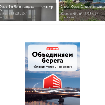
к. Сибирская улица
1200 т.р.
2 комн.Омск. улица 22 Апреля
8А
р-н/
42 /23 /11 /
Советский р-н/
46 /30 /6 /
5 этаж из 5