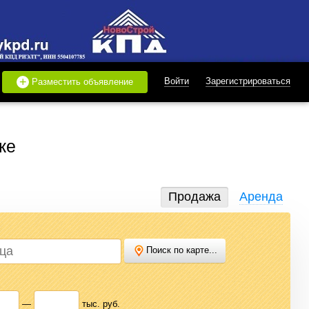
+
Войти
Зарегистрироваться
Разместить объявление
ке
Продажа
Аренда
Поиск по карте...
дать или купить квартиру, найти землю под строительство,
 нужного варианта.
—
тыс. руб.