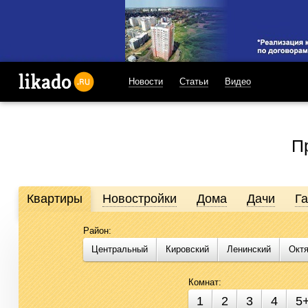
Новости
Статьи
Видео
likado.ru
П
Квартиры
Новостройки
Дома
Дачи
Г
Район:
Продажа и аренда недвижимости в Омске
Центральный
Кировский
Ленинский
Окт
Likado.ru – сайт актуальных и достоверных объявлений по не
подобрать помещение для бизнеса стало проще. Воспользуйте
Комнат:
1
2
3
4
5