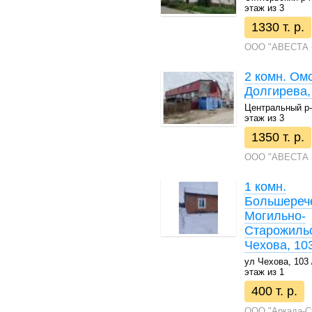
этаж из 3
1330 т. р.
ООО "АВЕСТА 
2 комн. Омс
Долгирева,
Центральный р-н 
этаж из 3
1350 т. р.
ООО "АВЕСТА 
1 комн.
Большерече
Могильно-
Старожильс
Чехова, 10
ул Чехова, 103 /
этаж из 1
400 т. р.
ООО "Аркада-С