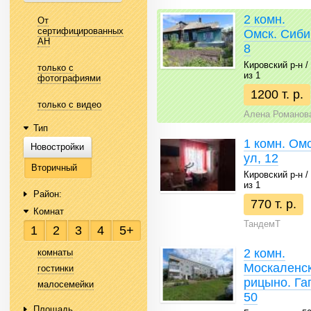
2 комн.
От
сертифицированных
Омск. Сиби
АН
8
Кировский р-н / 
только с
из 1
фотографиями
1200 т. р.
только с видео
Алена Романов
Тип
1 комн. Ом
Новостройки
ул, 12
Вторичный
Кировский р-н / 
из 1
Район:
770 т. р.
Комнат
ТандемТ
1
2
3
4
5+
2 комн.
комнаты
Москаленск
гостинки
рицыно. Гаг
малосемейки
50
Площадь