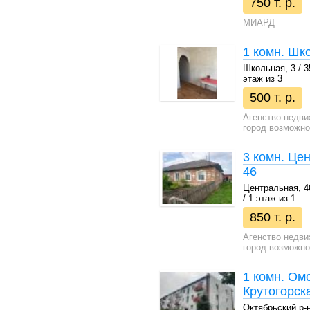
750 т. р.
МИАРД
1 комн. Шк
Школьная, 3 / 35
этаж из 3
500 т. р.
Агенство недви
город возможно
3 комн. Це
46
Центральная, 46 
/ 1 этаж из 1
850 т. р.
Агенство недви
город возможно
1 комн. Омс
Крутогорска
Октябрьский р-н 