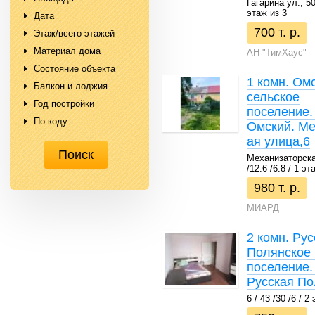
Гагарина ул., 50 
этаж из 3
Дата
700 т. р.
Этаж/всего этажей
Материал дома
АН "ТимХаус"
Состояние объекта
1 комн. Ом
Балкон и лоджия
сельское
Год постройки
поселение.
По коду
Омский. Ме
ая улица,6
Механизаторская
/12.6 /6.8 / 1 эт
980 т. р.
МИАРД
2 комн. Рус
Полянское 
поселение.
Русская По
6 / 43 /30 /6 / 2