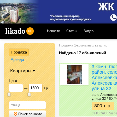
Новости
Статьи
Видео
likado.ru
Продажа 1-комнатных квартир
Продажа
Найдено 17 объявлений
Аренда
3 комн. Лю
Квартиры
район. сел
Алексеевка
Цена
Алексеевка
улица 32
—
т.р.
село Алексеевк
улица 32 / 60 /4
800 т. р.
ООО "АН Риэлт
Поиск по карте