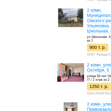
2 комн.
Муниципал
Омского рай
Ульяновка.
Школьная, 
ул Школьная, 4 /
из 1
900 т. р.
ООО "Аркада-С
2 комн. ули
Октября, 5
улица 50 лет Ок
/7 / 2 этаж из 2
1250 т. р.
ООО РИЭЛТКО
2 комн. ул
Привокзаль