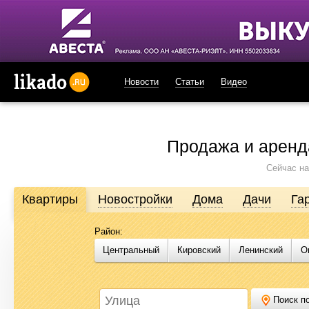
Новости
Статьи
Видео
likado.ru
Продажа и аренд
Сейчас на
Квартиры
Новостройки
Дома
Дачи
Га
Район:
Продажа и аренда недвижимости в Омске
Центральный
Кировский
Ленинский
О
Likado.ru – сайт актуальных и достоверных объявлений по нед
или купить квартиру, найти землю под строительство, подоб
Likado.ru, чтобы сэкономить время и силы в поисках нужного в
Поиск по