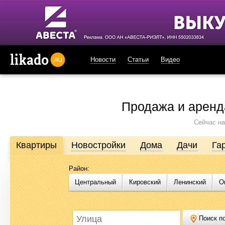
Новости
Статьи
Видео
likado.ru
Продажа и аренд
Сейчас на
Квартиры
Новостройки
Дома
Дачи
Га
Район:
Продажа и аренда недвижимости в Омске
Центральный
Кировский
Ленинский
О
Likado.ru – сайт актуальных и достоверных объявлений по нед
или купить квартиру, найти землю под строительство, подоб
Likado.ru, чтобы сэкономить время и силы в поисках нужного в
Поиск по