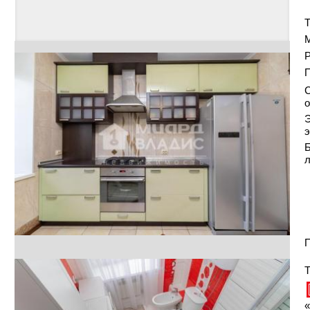
Т
Р
С
о
Э
э
Б
П
Т
«