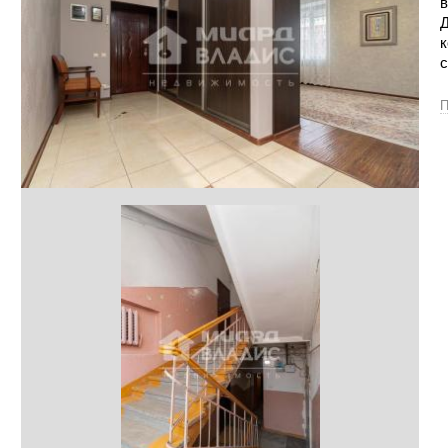
в
Д
к
П