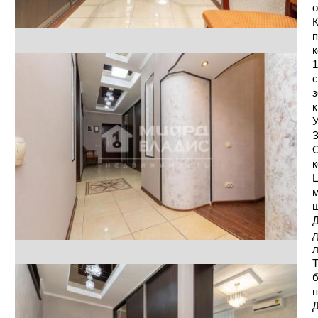
о
К
п
к
1
с
з
к
У
З
О
к
Ц
м
ш
Д
д
л
Т
б
п
Д