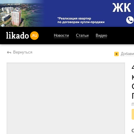
Новости
Статьи
Видео
likado.ru
Вернуться
Добави
П