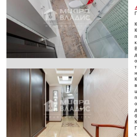
Г
К
п
к
В
д
о
т
н
К
в
ш
п
о
д
б
К
П
к