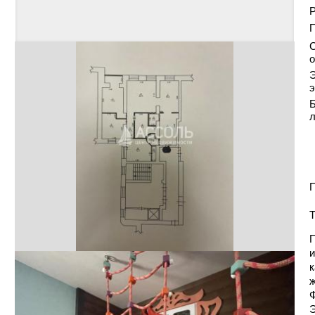
Р
С
о
Э
э
Б
П
Т
П
и
к
ж
Ф
Э