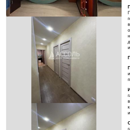
П
П
г
в
о
н
д
и
П
и
п
г
в
к
и
г