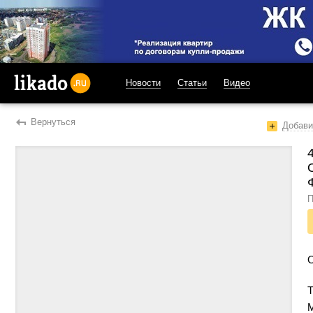
Новости
Статьи
Видео
likado.ru
Вернуться
Добави
П
Т