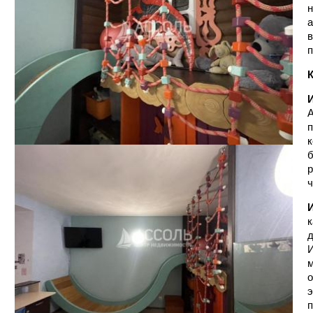
н
а
в
п
А
п
к
б
р
ч
И
к
д
И
м
о
э
п