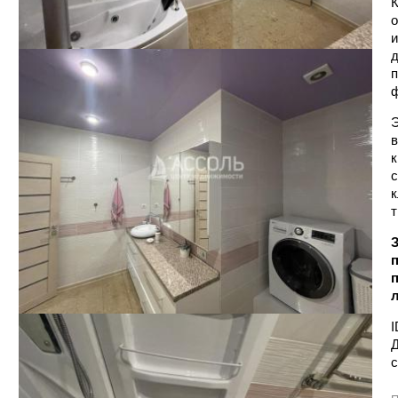
К
о
и
д
п
ф
Э
в
к
с
к
т
З
п
I
Д
с