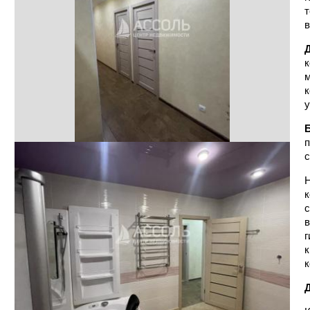
т
в
Д
к
м
к
у
п
с
Н
к
с
в
г
к
к
Д