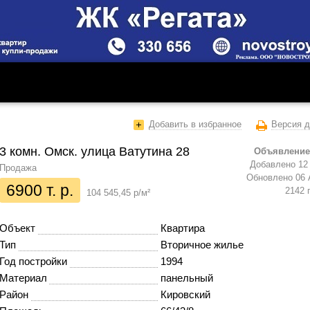
Добавить в избранное
Версия д
3 комн. Омск. улица Ватутина 28
Объявление
Добавлено 12 
Продажа
Обновлено 06 
6900 т. р.
2142 
104 545,45 р/м²
Объект
Квартира
Тип
Вторичное жилье
Год постройки
1994
Материал
панельный
Район
Кировский