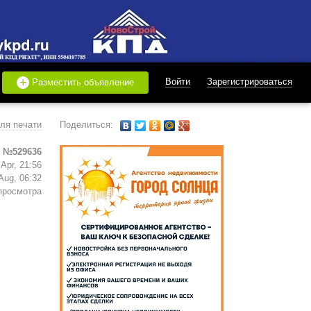
+
Войти
Зарегистрироваться
Разместить объявление
ля печати
Поделиться:
 №529636
Apr, 21:56
Aug, 06:32
просмотра