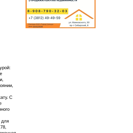
урой:
е
и,
оянии,
ату. С
е
нного
 для
78,
оженная