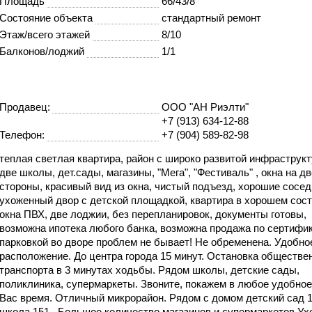
Площадь
66/43/8
Состояние объекта
стандартный ремонт
Этаж/всего этажей
8/10
Балконов/лоджий
1/1
Продавец:
ООО "АН Риэлти"
+7 (913) 634-12-88
Телефон:
+7 (904) 589-82-98
теплая светлая квартира, район с широко развитой инфраструкт
две школы, дет.сады, магазины, "Мега", "Фестиваль" , окна на дв
стороны, красивый вид из окна, чистый подъезд, хорошие сосед
ухоженный двор с детской площадкой, квартира в хорошем сост
окна ПВХ, две лоджии, без перепланировок, документы готовы,
возможна ипотека любого банка, возможна продажа по сертифик
парковкой во дворе проблем не бывает! Не обременена. Удобно
расположение. До центра города 15 минут. Остановка обществе
транспорта в 3 минутах ходьбы. Рядом школы, детские сады,
поликлиника, супермаркеты. Звоните, покажем в любое удобное
Вас время. Отличный микрорайон. Рядом с домом детский сад 1
школа 151. Большое количество магазинов и супермаркетов.Ух