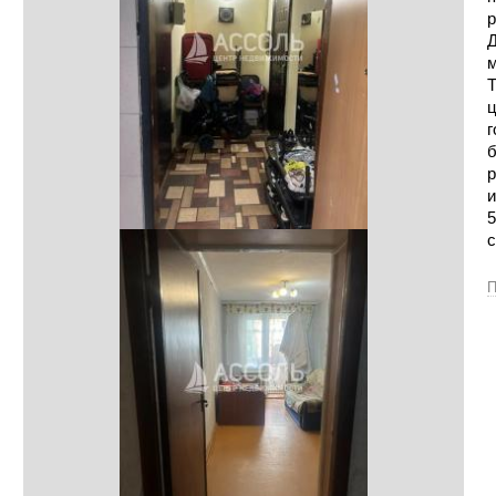
р
Д
м
Т
ц
г
б
р
и
5
с
П