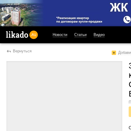
Новости
Статьи
Видео
likado.ru
Вернуться
Добави
П