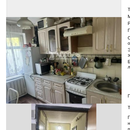
Т
Р
С
о
Э
э
Б
П
Т
П
н
п