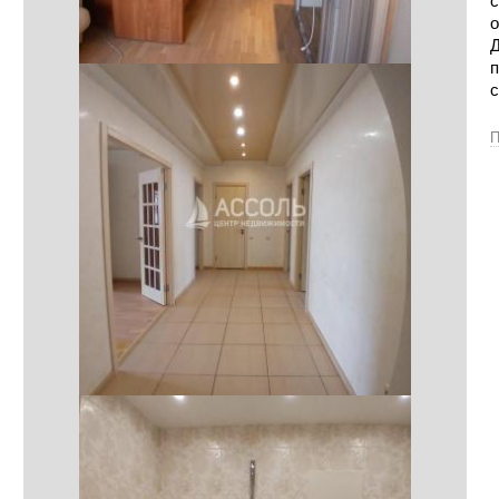
с
о
Д
п
П