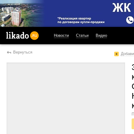
Новости
Статьи
Видео
likado.ru
Вернуться
Добави
П