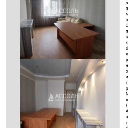
в
п
м
г
с
п
г
к
б
р
н
о
и
т
р
N
д
Л
А
п
т