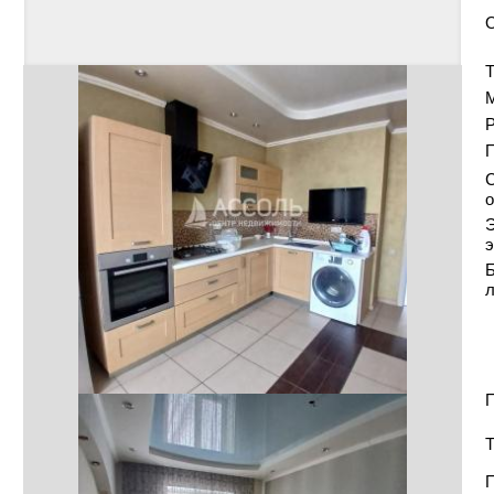
Т
Р
С
о
Э
э
Б
П
Т
П