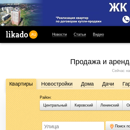
Новости
Статьи
Видео
likado.ru
Продажа и аренд
Сейчас на
Квартиры
Новостройки
Дома
Дачи
Га
Район:
Продажа и аренда недвижимости в Омске
Центральный
Кировский
Ленинский
О
Likado.ru – сайт актуальных и достоверных объявлений по нед
или купить квартиру, найти землю под строительство, подоб
Likado.ru, чтобы сэкономить время и силы в поисках нужного в
Поиск по