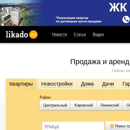
Новости
Статьи
Видео
likado.ru
Продажа и аренд
Сейчас на
Квартиры
Новостройки
Дома
Дачи
Га
Район:
Продажа и аренда недвижимости в Омске
Центральный
Кировский
Ленинский
О
Likado.ru – сайт актуальных и достоверных объявлений по нед
или купить квартиру, найти землю под строительство, подоб
Likado.ru, чтобы сэкономить время и силы в поисках нужного в
Поиск по