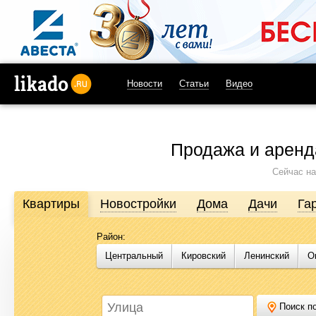
Новости
Статьи
Видео
likado.ru
Продажа и аренд
Сейчас на
Квартиры
Новостройки
Дома
Дачи
Га
Район:
Продажа и аренда недвижимости в Омске
Центральный
Кировский
Ленинский
О
Likado.ru – сайт актуальных и достоверных объявлений по нед
или купить квартиру, найти землю под строительство, подоб
Likado.ru, чтобы сэкономить время и силы в поисках нужного в
Поиск по