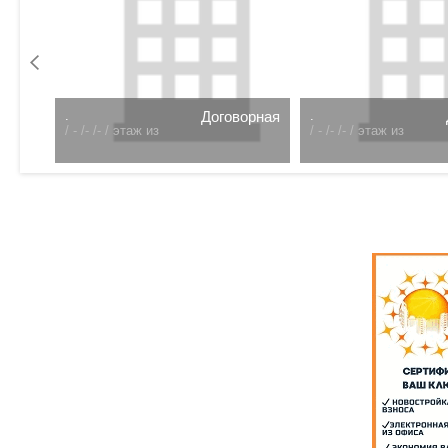
0 т.р.
.
Договорная
.
/
- /- /- /
этаж из
/
- /- /- /
этаж из