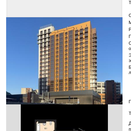
Т
С
Р
С
о
Э
э
Б
П
Т
Д
п