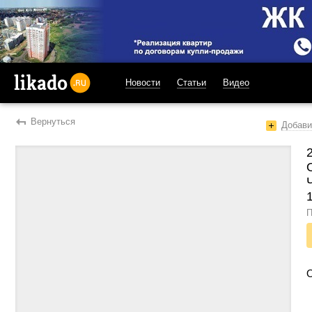
Новости
Статьи
Видео
likado.ru
Вернуться
Добави
П