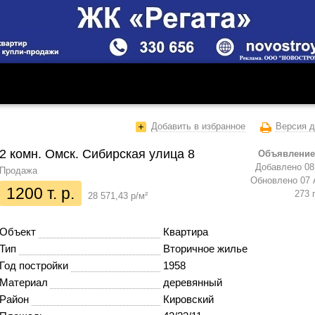
Добавить в избранное
Версия д
2 комн. Омск. Сибирская улица 8
Объявление
Добавлено 08 
Продажа
Обновлено 07 
1200 т. р.
273 
28 571,43 р/м²
Объект
Квартира
Тип
Вторичное жилье
Год постройки
1958
Материал
деревянный
Район
Кировский