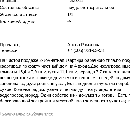
Площадь
42/23/11
Состояние объекта
неудовлетворительное
Этаж/всего этажей
1/1
Балконов/лоджий
-/-
Продавец:
Алена Романова
Телефон:
+7 (905) 921-63-98
На чистой продаже 2-комнатная квартира барачного типа,по до
квартира,а по факту частный дом на 4 входа.Две изолированны
комнаты 15,4 и 7,9 кв м,кухня 11,1 кв м,веранда 7,7 кв м, отопле
печное,потолки высокие,в доме сухо и тепло. У соседей по дом
заведена вода,устроен сан узел, Есть подпол и глубокий погреб
сухое. Колонка рядом,туалет и летний душ на улице,летний
водопровод,огород. Один собственник,документы готовы. Есть 
блокированной застройки и межевой план земельного участка(пр
Пожаловаться на объявление