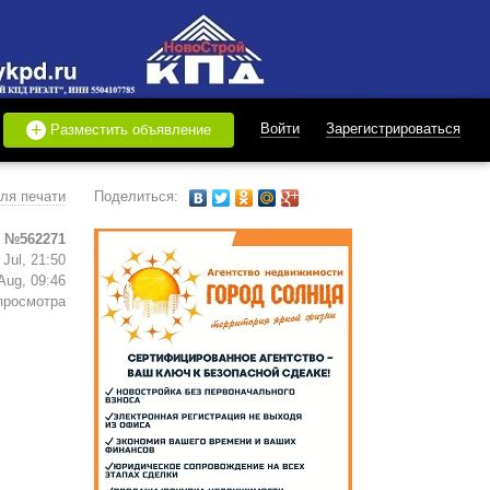
+
Войти
Зарегистрироваться
Разместить объявление
ля печати
Поделиться:
 №562271
Jul, 21:50
Aug, 09:46
просмотра