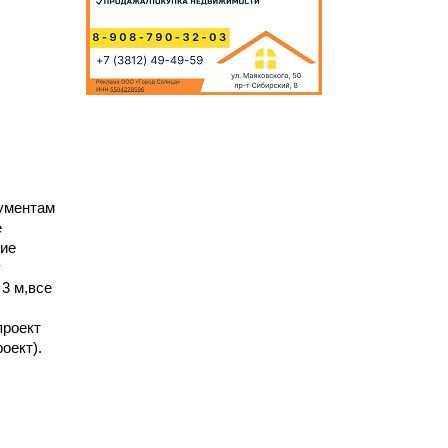
кументам
е
ние
у
 3 м,все
проект
оект).