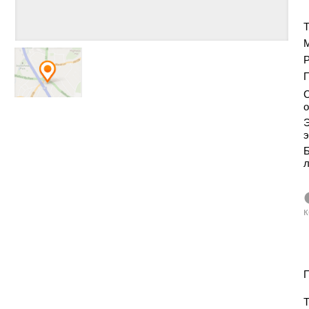
Т
Р
С
о
Э
э
Б
к
П
Т