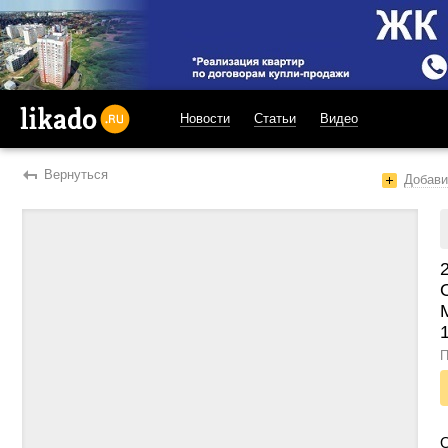
Новости
Статьи
Видео
likado.ru
Вернуться
Добави
П