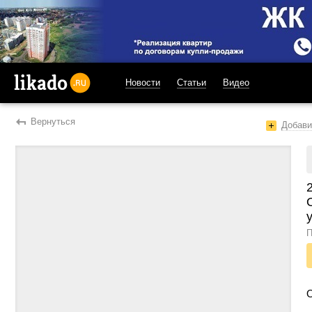
Новости
Статьи
Видео
likado.ru
Вернуться
Добави
у
П