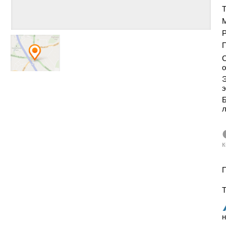
Т
Р
С
о
Э
э
Б
к
П
Т
н