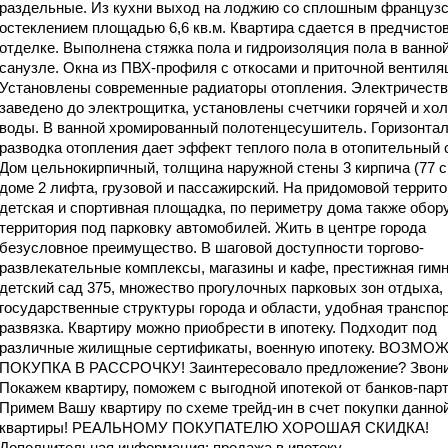
раздельные. Из кухни выход на лоджию со сплошным француз
остеклением площадью 6,6 кв.м. Квартира сдается в предчисто
отделке. Выполнена стяжка пола и гидроизоляция пола в ванной
санузле. Окна из ПВХ-профиля с откосами и приточной вентиля
Установлены современные радиаторы отопления. Электричеств
заведено до электрощитка, установлены счетчики горячей и хо
воды. В ванной хромированный полотенцесушитель. Горизонта
разводка отопления дает эффект теплого пола в отопительный 
Дом цельнокирпичный, толщина наружной стены 3 кирпича (77 с
доме 2 лифта, грузовой и пассажирский. На придомовой террит
детская и спортивная площадка, по периметру дома также обор
территория под парковку автомобилей. Жить в центре города
безусловное преимущество. В шаговой доступности торгово-
развлекательные комплексы, магазины и кафе, престижная гимн
детский сад 375, множество прогулочных парковых зон отдыха
государственные структуры города и области, удобная транспо
развязка. Квартиру можно приобрести в ипотеку. Подходит под
различные жилищные сертификаты, военную ипотеку. ВОЗМО
ПОКУПКА В РАССРОЧКУ! Заинтересовало предложение? Звони
Покажем квартиру, поможем с выгодной ипотекой от банков-парт
Примем Вашу квартиру по схеме трейд-ин в счет покупки данно
квартиры! РЕАЛЬНОМУ ПОКУПАТЕЛЮ ХОРОШАЯ СКИДКА!
Дополнительная информация: продажа в ипотеку