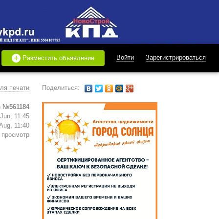
+
Войти
Зарегистрироваться
Разместить объявление
ля печати
Поделиться:
 №561184
Jun, 11:45
Aug, 11:40
 просмотр