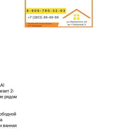
А!
aeт 2-
ме рядом
ободной
ка
и ванная