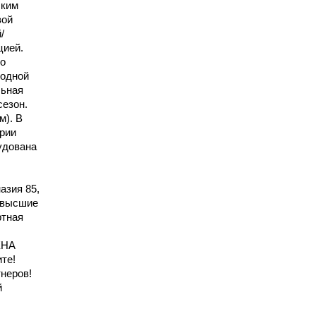
ским
вой
/
цией.
о
лодной
льная
сезон.
м). В
ории
удована
азия 85,
, высшие
ртная
ЖНА
те!
неров!
й