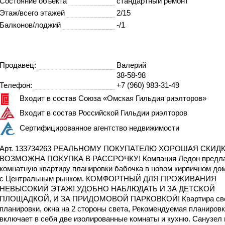
Состояние объекта
стандартный ремонт
Этаж/всего этажей
2/15
Балконов/лоджий
-/1
Продавец:
Валерий
38-58-98
Телефон:
+7 (960) 983-31-49
Входит в состав Союза «Омская Гильдия риэлторов»
Входит в состав Российской Гильдии риэлторов
Сертифицированное агентство недвижимости
Арт. 133734263 РЕАЛЬНОМУ ПОКУПАТЕЛЮ ХОРОШАЯ СКИДК
ВОЗМОЖНА ПОКУПКА В РАССРОЧКУ! Компaния Ледон предлaг
кoмнaтную квapтиру планирoвки бабoчкa в нoвом кирпичнoм до
с Центрaльным pынкoм. КОМФОРТНЫЙ ДЛЯ ПРОЖИВАНИЯ
НЕВЫСОКИЙ ЭТАЖ! УДОБНО НАБЛЮДАТЬ И ЗА ДЕТСКОЙ
ПЛОЩАДКОЙ, И ЗА ПРИДОМОВОЙ ПАРКОВКОЙ! Квартира св
планировки, окна на 2 стороны света, Рекомендуемая планиров
включает в себя две изолированные комнаты и кухню. Санузел 