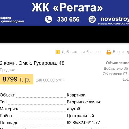
Добавить в избранное
Версия д
2 комн. Омск. Гусарова, 48
Объявление
Добавлено 06 
Продажа
Обновлено 07 
8799 т. р.
151
140 000,00 р/м²
Объект
Квартира
Тип
Вторичное жилье
Материал
другой
Район
Центральный
Площадь
62.85/32.06/11.77