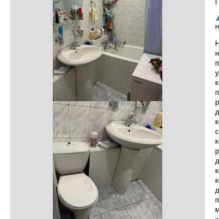
Г
н
Н
н
п
у
к
п
р
д
к
с
к
р
д
к
к
д
п
м