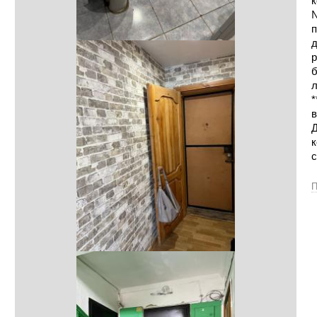
к
№
п
д
р
б
л
*
в
Д
к
П