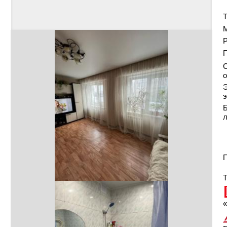
Т
Р
С
о
Э
э
Б
П
Т
«