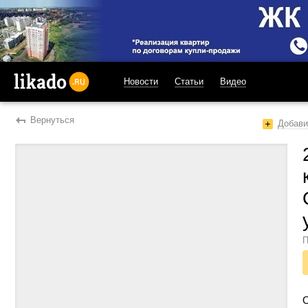
Новости
Статьи
Видео
likado.ru
Вернуться
Добави
П