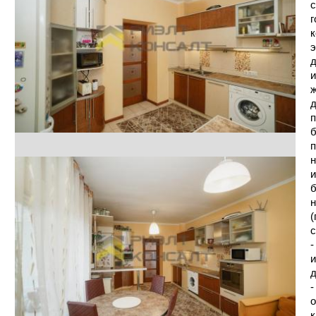
с
г
к
э
д
и
ж
д
п
б
п
н
и
б
н
(
с
-
и
д
-
о
к