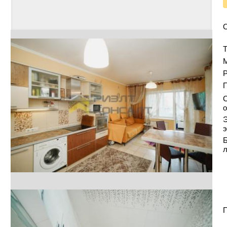
Т
Р
С
о
Э
э
Б
П