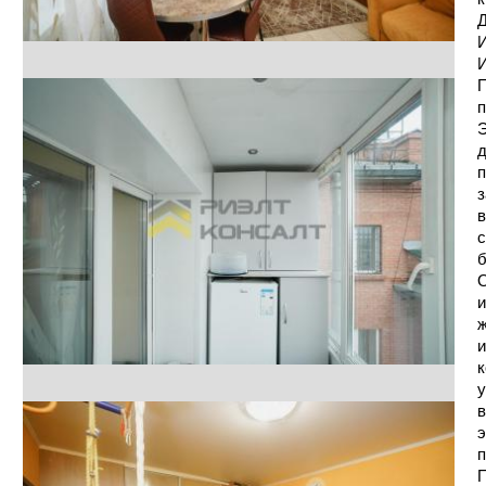
Д
И
И
П
п
Э
д
п
з
в
с
б
О
и
ж
и
к
у
в
э
п
П