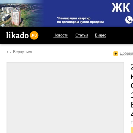
Новости
Статьи
Видео
likado.ru
Вернуться
Добави
П