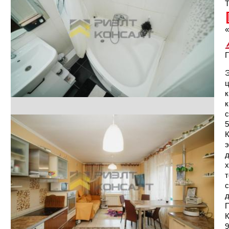
Т
«
Г
Э
ц
к
к
с
5
К
э
д
х
т
с
д
П
К
9