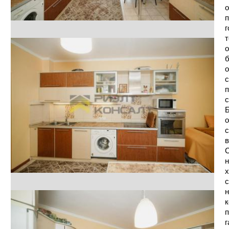
о
п
г
т
о
б
о
с
п
с
Б
о
с
в
С
н
х
с
н
к
п
г