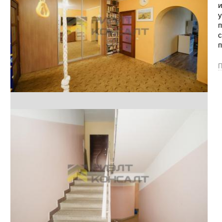
и
у
п
с
п
П