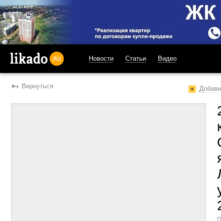
Новости
Статьи
Видео
likado.ru
Вернуться
Добави
П