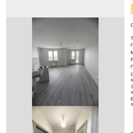
Т
Г
Р
С
о
Э
э
Б