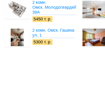
2 комн.
Омск. Молодогвардейская,
39А
5450 т. р.
2 комн.
Омск. Гашека
ул, 1
5300 т. р.