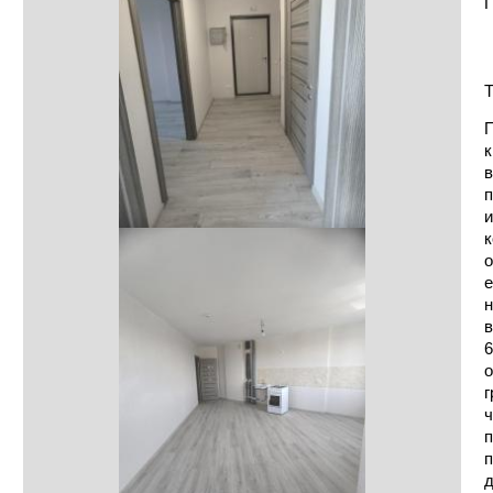
П
Т
П
к
в
п
и
к
о
е
н
в
6
о
г
ч
п
п
д