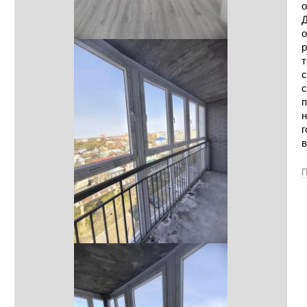
о
Д
о
р
т
с
с
п
н
г
в
П