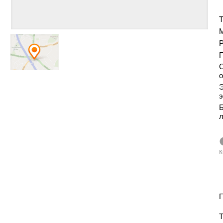
Т
Р
С
о
Э
э
Б
к
П
Т