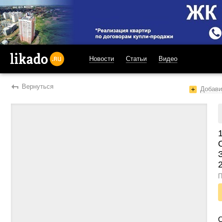
Новости
Статьи
Видео
likado.ru
Вернуться
Добави
П