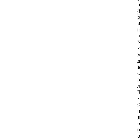
п
ф
р
и
с
ш
№
к
м
д
а
с
в
л
"
к
<
п
в
г
о
в