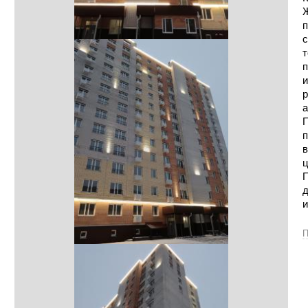
Ж
п
с
т
п
и
р
а
П
п
в
ц
П
д
и
П