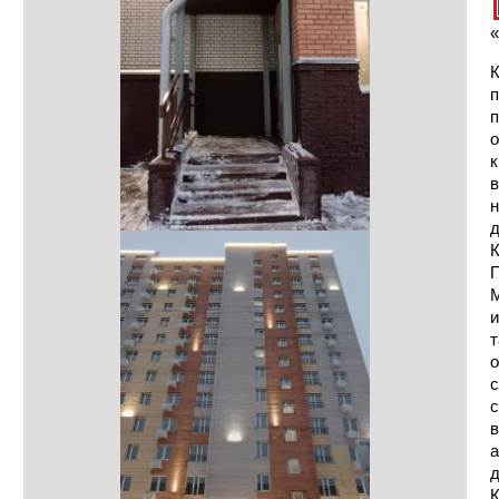
«
К
п
п
о
к
в
н
д
и
т
о
с
с
в
а
д
К