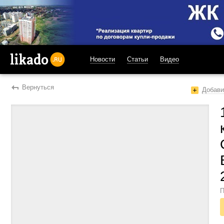
Новости
Статьи
Видео
likado.ru
Вернуться
Добави
П