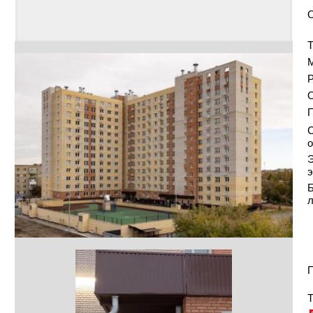
Т
Р
О
С
о
Э
э
Б
П
Т