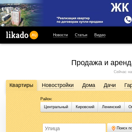
Новости
Статьи
Видео
likado.ru
Продажа и аренд
Сейчас на
Квартиры
Новостройки
Дома
Дачи
Га
Район:
Продажа и аренда недвижимости в Омске
Центральный
Кировский
Ленинский
О
Likado.ru – сайт актуальных и достоверных объявлений по нед
или купить квартиру, найти землю под строительство, подоб
Likado.ru, чтобы сэкономить время и силы в поисках нужного в
Поиск по