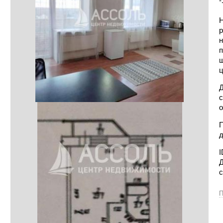
-
Н
р
н
п
ш
ц
Д
с
о
П
д
I
Д
с
П