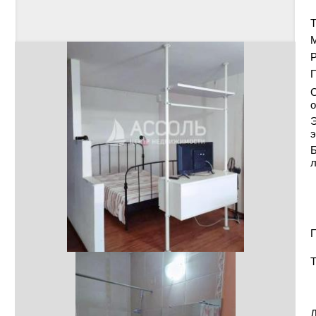
Т
Р
С
о
Э
э
Б
П
Т
Д