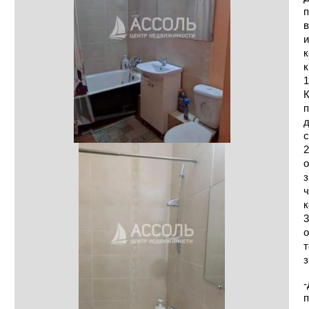
п
в
и
к
к
1
К
п
д
с
2
о
з
ч
к
3
о
т
з
-
п