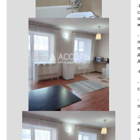
-
с
о
ж
-
п
п
д
д
-
-
с
-
п
-
л
к