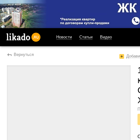
Новости
Статьи
Видео
likado.ru
Вернуться
Добави
П