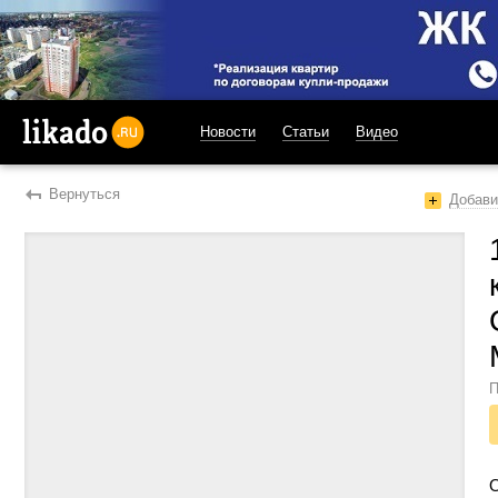
Новости
Статьи
Видео
likado.ru
Вернуться
Добави
П