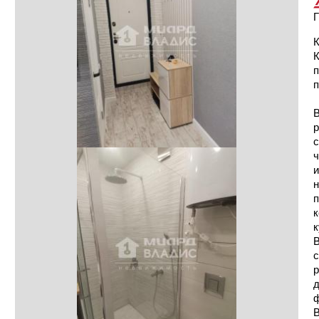
Г
К
п
п
В
р
с
ч
и
н
п
к
к
В
с
р
д
ф
В