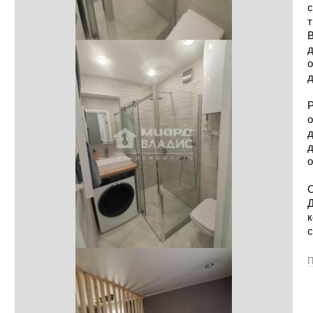
с
т
В
д
о
д
Р
о
д
д
о
О
Д
к
П