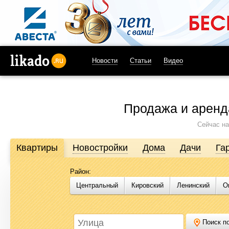
Новости
Статьи
Видео
likado.ru
Продажа и аренд
Сейчас на
Квартиры
Новостройки
Дома
Дачи
Га
Район:
Продажа и аренда недвижимости в Омске
Центральный
Кировский
Ленинский
О
Likado.ru – сайт актуальных и достоверных объявлений по нед
или купить квартиру, найти землю под строительство, подоб
Likado.ru, чтобы сэкономить время и силы в поисках нужного в
Поиск по