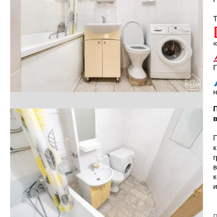
Т
«
Г
н
П
П
к
г
в
к
и
П