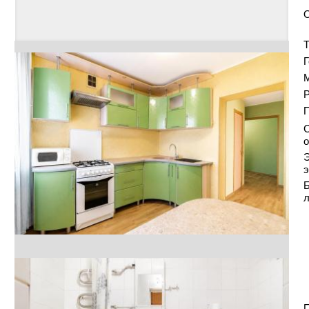
Т
Г
Р
С
о
Э
э
Б
П