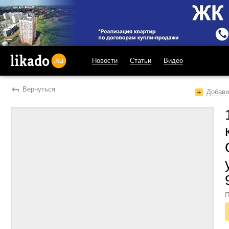
Новости
Статьи
Видео
likado.ru
Вернуться
Добави
П