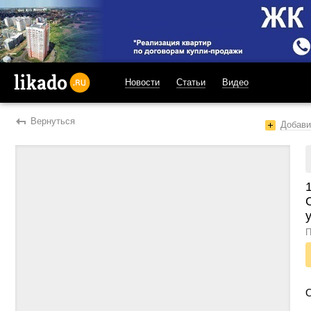
Новости
Статьи
Видео
likado.ru
Вернуться
Добави
у
П