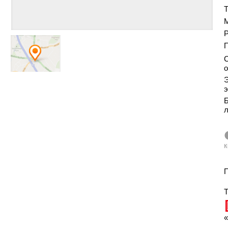
Т
Р
С
о
Э
э
Б
к
П
Т
«