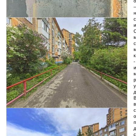
о
—
н
с
и
С
м
с
м
к
-
и
м
р
у
д
В
в
с
о
п
д
с