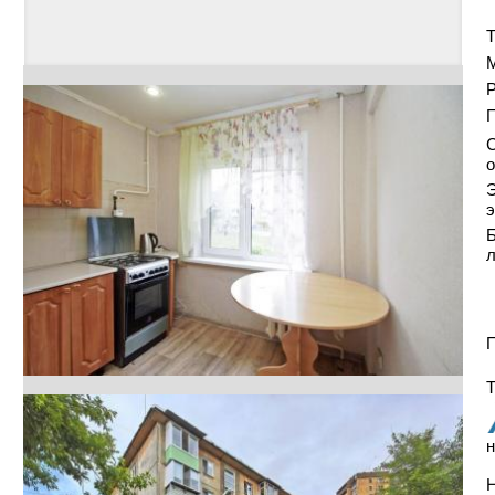
Т
Р
С
о
Э
э
Б
П
Т
н
Н