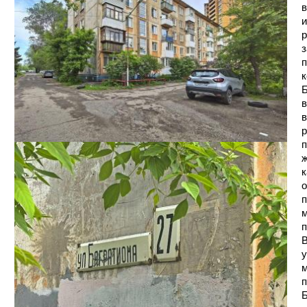
в
и
р
з
п
к
Б
в
в
р
п
ж
к
о
п
м
п
В
у
м
п
Б