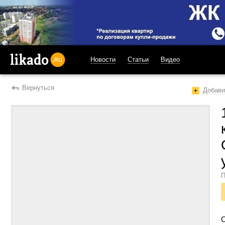
Новости
Статьи
Видео
likado.ru
Вернуться
Добави
П