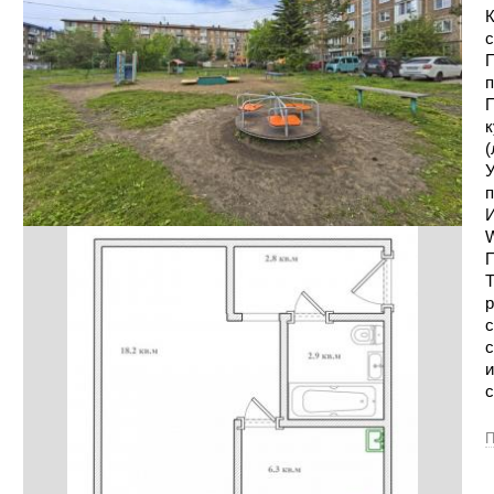
К
с
П
п
П
к
(
У
п
И
W
П
Т
р
с
с
и
с
П