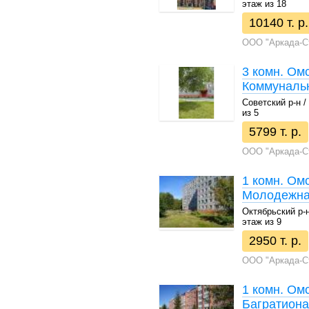
этаж из 18
10140 т. р.
ООО "Аркада-С
3 комн. Омс
Коммунальн
Советский р-н / 
из 5
5799 т. р.
ООО "Аркада-С
1 комн. Омс
Молодежная
Октябрьский р-н 
этаж из 9
2950 т. р.
ООО "Аркада-С
1 комн. Омс
Багратиона