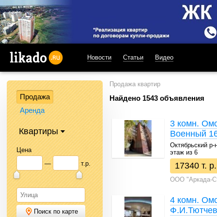
Новости
Статьи
Видео
likado.ru
Продажа квартир
Продажа
Найдено 1543 объявления
Аренда
3 комн. Омс
Квартиры
Военный 16
Октябрьский р-н 
Цена
этаж из 6
—
т.р.
17340 т. р.
ООО "Аркада-С
4 комн. Омс
Ф.И.Тютчев
Поиск по карте