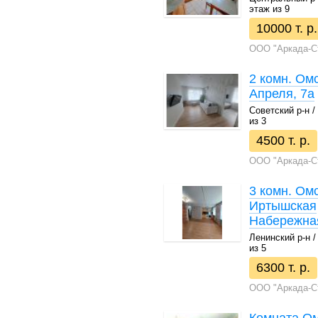
этаж из 9
10000 т. р.
ООО "Аркада-С
2 комн. Омс
Апреля, 7а
Советский р-н / 
из 3
4500 т. р.
ООО "Аркада-С
3 комн. Омс
Иртышская
Набережная
Ленинский р-н / 
из 5
6300 т. р.
ООО "Аркада-С