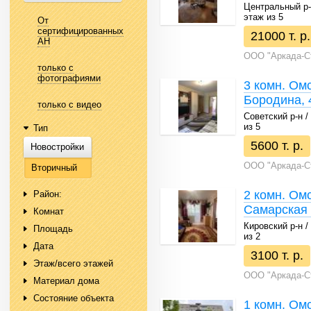
Центральный р-н 
этаж из 5
От
сертифицированных
21000 т. р.
АН
ООО "Аркада-С
только с
фотографиями
3 комн. Омс
Бородина, 
только с видео
Советский р-н / 
из 5
Тип
5600 т. р.
Новостройки
ООО "Аркада-С
Вторичный
2 комн. Омс
Район:
Самарская 
Комнат
Кировский р-н / 
Площадь
из 2
Дата
3100 т. р.
Этаж/всего этажей
ООО "Аркада-С
Материал дома
Состояние объекта
1 комн. Омс