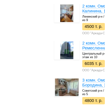
2 комн. Омс
Калинина, 
Ленинский р-н / 
из 9
4500 т. р.
ООО "Аркада-С
2 комн. Омс
Ремесленна
Центральный р-н 
этаж из 10
6035 т. р.
ООО "Аркада-С
3 комн. Омс
Бородина, 
Советский р-н / 
из 5
4800 т. р.