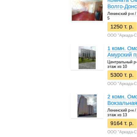
Комната Ом
Волго-Донс
Ленинский р-н / 1
5
1250 т. р.
ООО "Аркада-С
1 комн. Омс
Амурский п
Центральный р-н 
этаж из 10
5300 т. р.
ООО "Аркада-С
2 комн. Омс
Вокзальная
Ленинский р-н / 
этаж из 13
9164 т. р.
ООО "Аркада-С