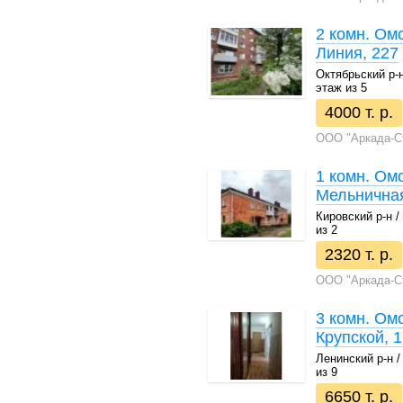
2 комн. Омс
Линия, 227
Октябрьский р-н 
этаж из 5
4000 т. р.
ООО "Аркада-С
1 комн. Омс
Мельничная
Кировский р-н / 
из 2
2320 т. р.
ООО "Аркада-С
3 комн. Омс
Крупской, 1
Ленинский р-н / 
из 9
6650 т. р.