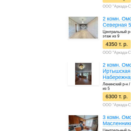
ООО "Аркада-С
2 комн. Омс
Северная 5
Центральный р-н 
этаж из 9
4350 т. р.
ООО "Аркада-С
2 комн. Омс
Иртышская
Набережная
Ленинский р-н / 
из 5
6300 т. р.
ООО "Аркада-С
3 комн. Омс
Масленнико
Центральный р-н 