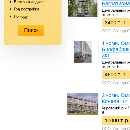
Балкон и лоджия
Багратиона
Год постройки
Центральный р-н 
этаж из 9
По коду
3400 т. р.
ООО "Аркада-С
1 комн. Омс
Биофабрика
3к1
Центральный р-н 
этаж из 10
4600 т. р.
ООО "Аркада-С
2 комн. Омс
Конева, 14
Кировский р-н / 7
9
11000 т. р.
ООО "Аркада-С