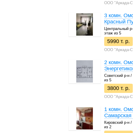
ООО "Аркада-С
3 комн. Омс
Красный Пу
Центральный р-н 
этаж из 5
5990 т. р.
ООО "Аркада-С
2 комн. Омс
Энергетиков
Советский р-н / 
из 5
3800 т. р.
ООО "Аркада-С
1 комн. Омс
Самарская 
Кировский р-н / 
из 2