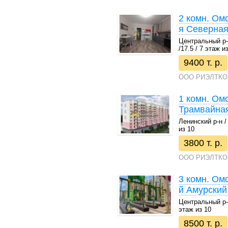
2 комн. Омс
я Северная,
Центральный р-н
/17.5 / 7 этаж и
9400 т. р.
ООО РИЭЛТКО
1 комн. Омс
Трамвайная
Ленинский р-н / 
из 10
3800 т. р.
ООО РИЭЛТКО
3 комн. Омс
й Амурский
Центральный р-н 
этаж из 10
8500 т. р.