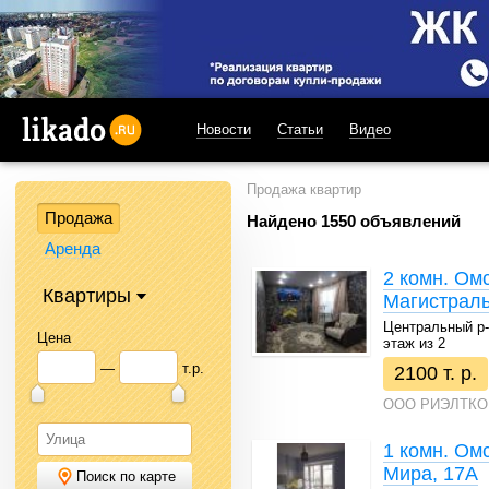
Новости
Статьи
Видео
likado.ru
Продажа квартир
Продажа
Найдено 1550 объявлений
Аренда
2 комн. Ом
Квартиры
Магистраль
Центральный р-н 
Цена
этаж из 2
—
т.р.
2100 т. р.
ООО РИЭЛТКО
1 комн. Омс
Мира, 17А
Поиск по карте