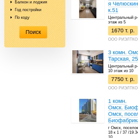
Балкон и лоджия
я Челюскин
к.51
Год постройки
Центральный р-н 
По коду
этаж из 5
1670 т. р.
ООО РИЭЛТКО
3 комн. Ом
Тарская, 25
Центральный р-н 
10 этаж из 10
7750 т. р.
ООО РИЭЛТКО
1 комн.
Омск. Биоф
Омск, посе
Биофабрика
г Омск, посело
18 к 1 / 37 /19.3
10