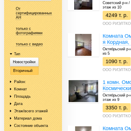
Советский р-н / 4
этаж из 10
От
сертифицированных
4249 т. р.
АН
ООО РИЭЛТКО
только с
фотографиями
Комната Ом
я Кордная,
только с видео
Октябрьский р-н 
из 5
Тип
1090 т. р.
Новостройки
ООО РИЭЛТКО
Вторичный
1 комн. Омс
Район:
Космический
Комнат
Октябрьский р-н /
Площадь
этаж из 9
Дата
3350 т. р.
Этаж/всего этажей
ООО РИЭЛТКО
Материал дома
Состояние объекта
Комната Ом