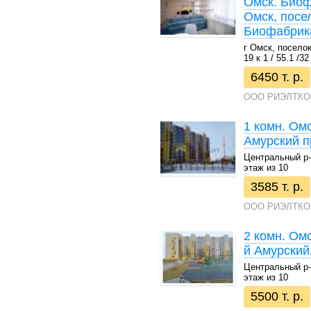
Омск. Биоф
Омск, посе
Биофабрика
г Омск, посело
19 к 1 / 55.1 /32
6450 т. р.
ООО РИЭЛТКО
1 комн. Омс
Амурский п
Центральный р-н 
этаж из 10
3585 т. р.
ООО РИЭЛТКО
2 комн. Омс
й Амурский
Центральный р-н 
этаж из 10
5500 т. р.