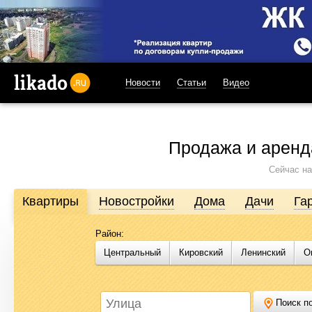
Новости
Статьи
Видео
likado.ru
Продажа и аренд
Сейчас на
Квартиры
Новостройки
Дома
Дачи
Га
Район:
Продажа и аренда недвижимости в Омске
Центральный
Кировский
Ленинский
О
Likado.ru – сайт актуальных и достоверных объявлений по нед
или купить квартиру, найти землю под строительство, подоб
Likado.ru, чтобы сэкономить время и силы в поисках нужного в
Поиск по