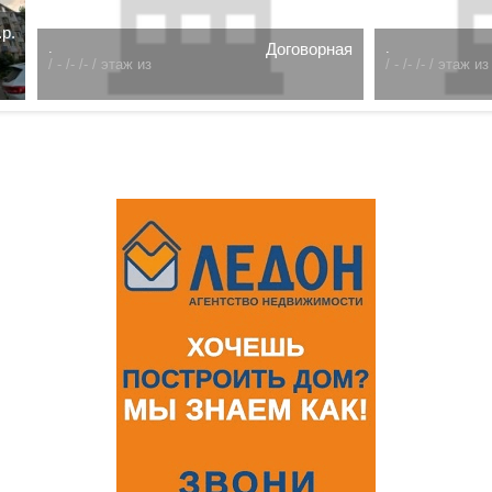
к. 2-я Поселковая
11600 т.р.
3 комн.Омск. улица Гусарова 48
Центральный р-н/
р-н/
77.5 /48 /12 /
71.05 /48 /10 /
9 этаж из 15
10