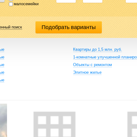
малосемейки
енный поиск
ные
Квартиры до 1,5 млн. руб.
ные
1-комнатные улучшенной планиро
ные
Объекты с ремонтом
ные
Элитное жилье
ные