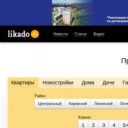
Новости
Статьи
Видео
likado.ru
П
Квартиры
Новостройки
Дома
Дачи
Г
Район:
Продажа и аренда недвижимости в Омске
Центральный
Кировский
Ленинский
Окт
Likado.ru – сайт актуальных и достоверных объявлений по не
подобрать помещение для бизнеса стало проще. Воспользуйте
Комнат:
1
2
3
4
5