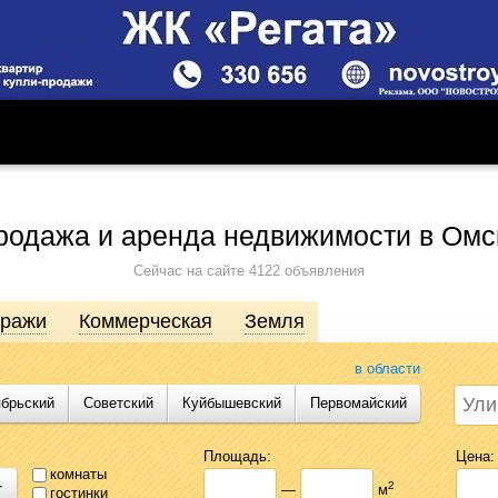
родажа и аренда недвижимости в Омс
Сейчас на сайте 4122 объявления
аражи
Коммерческая
Земля
в области
ябрьский
Советский
Куйбышевский
Первомайский
движимости от агентств, собственников, инвесторов и застройщиков. Про
сь предложениями Likado.ru, чтобы сэкономить время и силы в поисках
Площадь:
Цена:
комнаты
+
2
—
м
гостинки