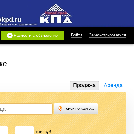
+
Войти
Зарегистрироваться
Разместить объявление
ке
Продажа
Аренда
Поиск по карте...
дать или купить квартиру, найти землю под строительство,
 нужного варианта.
—
тыс. руб.