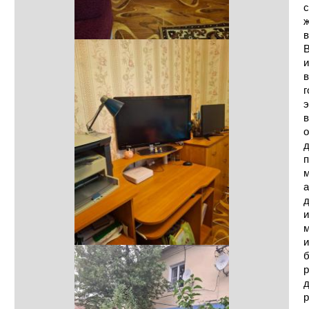
с
ж
в
В
и
в
г
э
в
о
д
п
м
а
д
и
м
и
б
р
д
р