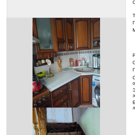
Т
Г
Р
О
С
о
Э
э
Б