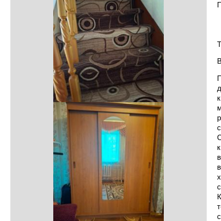
П
Т
В
П
д
к
м
р
с
С
к
в
в
х
с
К
т
с