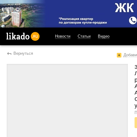
Новости
Статьи
Видео
likado.ru
Вернуться
Добави
П