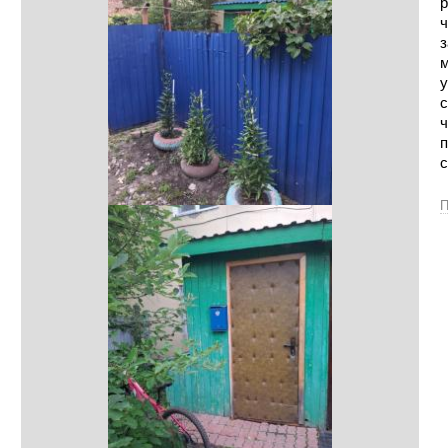
р
ч
з
м
у
с
ч
п
с
П