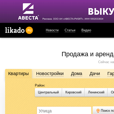
Новости
Статьи
Видео
likado.ru
Продажа и аренд
Сейчас на
Квартиры
Новостройки
Дома
Дачи
Га
Район:
Продажа и аренда недвижимости в Омске
Центральный
Кировский
Ленинский
О
Likado.ru – сайт актуальных и достоверных объявлений по нед
или купить квартиру, найти землю под строительство, подоб
Likado.ru, чтобы сэкономить время и силы в поисках нужного в
Поиск по