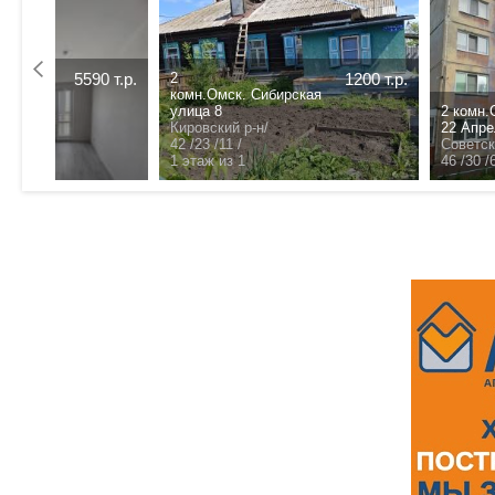
1 комн.Омск. улица
3200 т.р.
4100 т.р.
Энергетиков 63Б
.
Советский р-н/
/
- /- /- /
этаж из
31 /19.3 /5.9 /
5 этаж из 5