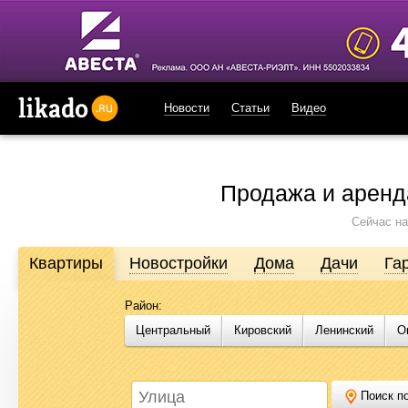
Новости
Статьи
Видео
likado.ru
Продажа и аренд
Сейчас на
Квартиры
Новостройки
Дома
Дачи
Га
Район:
Продажа и аренда недвижимости в Омске
Центральный
Кировский
Ленинский
О
Likado.ru – сайт актуальных и достоверных объявлений по нед
или купить квартиру, найти землю под строительство, подоб
Likado.ru, чтобы сэкономить время и силы в поисках нужного в
Поиск по