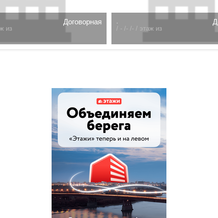
Договорная
.
Д
ж из
/
- /- /- /
этаж из