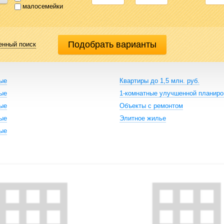
малосемейки
енный поиск
ные
Квартиры до 1,5 млн. руб.
ные
1-комнатные улучшенной планиро
ные
Объекты с ремонтом
ные
Элитное жилье
ные