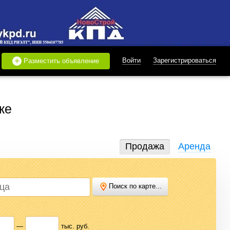
+
Войти
Зарегистрироваться
Разместить объявление
ке
Продажа
Аренда
Поиск по карте...
дать или купить квартиру, найти землю под строительство,
 нужного варианта.
—
тыс. руб.