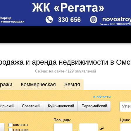
родажа и аренда недвижимости в Омс
Сейчас на сайте 4129 объявлений
аражи
Коммерческая
Земля
в области
ябрьский
Советский
Куйбышевский
Первомайский
движимости от агентств, собственников, инвесторов и застройщиков. Про
сь предложениями Likado.ru, чтобы сэкономить время и силы в поисках
Площадь:
Цена:
комнаты
+
2
—
м
гостинки