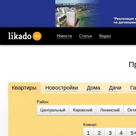
Новости
Статьи
Видео
likado.ru
П
Квартиры
Новостройки
Дома
Дачи
Г
Район:
Продажа и аренда недвижимости в Омске
Центральный
Кировский
Ленинский
Окт
Likado.ru – сайт актуальных и достоверных объявлений по не
подобрать помещение для бизнеса стало проще. Воспользуйте
Комнат:
1
2
3
4
5