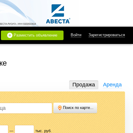
+
Войти
Зарегистрироваться
Разместить объявление
ке
Продажа
Аренда
Поиск по карте...
дать или купить квартиру, найти землю под строительство,
 нужного варианта.
—
тыс. руб.