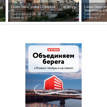
Договорная
.
Д
ж из
/
- /- /- /
этаж из