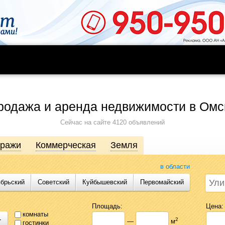
родажа и аренда недвижимости в Омс
Сейчас на сайте 4120 объявлений
аражи
Коммерческая
Земля
в области
ябрьский
Советский
Куйбышевский
Первомайский
движимости от агентств, собственников, инвесторов и застройщиков. Про
сь предложениями Likado.ru, чтобы сэкономить время и силы в поисках
Площадь:
Цена:
комнаты
+
2
—
м
гостинки