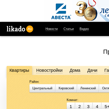
Новости
Статьи
Видео
likado.ru
П
Квартиры
Новостройки
Дома
Дачи
Г
Район:
Продажа и аренда недвижимости в Омске
Центральный
Кировский
Ленинский
Окт
Likado.ru – сайт актуальных и достоверных объявлений по не
подобрать помещение для бизнеса стало проще. Воспользуйте
Комнат:
1
2
3
4
5