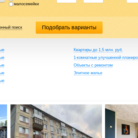
малосемейки
енный поиск
ные
Квартиры до 1,5 млн. руб.
ные
1-комнатные улучшенной планиро
ные
Объекты с ремонтом
ные
Элитное жилье
ные