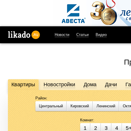
Новости
Статьи
Видео
likado.ru
П
Квартиры
Новостройки
Дома
Дачи
Г
Район:
Продажа и аренда недвижимости в Омске
Центральный
Кировский
Ленинский
Окт
Likado.ru – сайт актуальных и достоверных объявлений по не
подобрать помещение для бизнеса стало проще. Воспользуйте
Комнат:
1
2
3
4
5