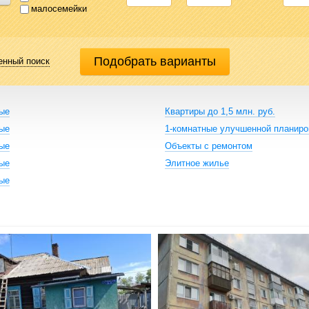
малосемейки
енный поиск
ные
Квартиры до 1,5 млн. руб.
ные
1-комнатные улучшенной планиро
ные
Объекты с ремонтом
ные
Элитное жилье
ные