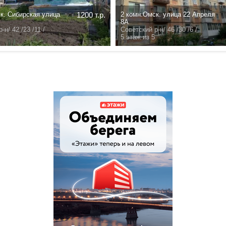
к. Сибирская улица
1200 т.р.
2 комн.Омск. улица 22 Апреля
8А
р-н/
42 /23 /11 /
Советский р-н/
46 /30 /6 /
5 этаж из 5