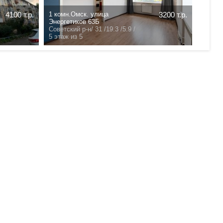
4100 т.р.
1 комн.Омск. улица
3200 т.р.
.
Энергетиков 63Б
/
- /- /-
Советский р-н/
31 /19.3 /5.9 /
5 этаж из 5