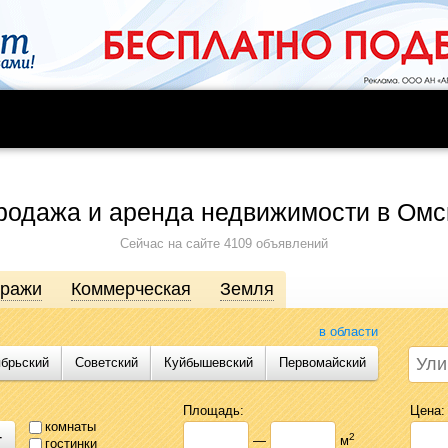
родажа и аренда недвижимости в Омс
Сейчас на сайте 4109 объявлений
аражи
Коммерческая
Земля
в области
ябрьский
Советский
Куйбышевский
Первомайский
движимости от агентств, собственников, инвесторов и застройщиков. Про
сь предложениями Likado.ru, чтобы сэкономить время и силы в поисках
Площадь:
Цена:
комнаты
+
2
—
м
гостинки