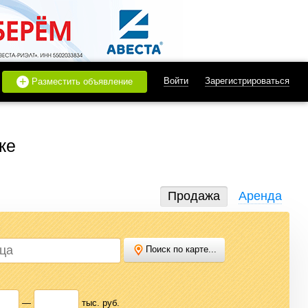
+
Войти
Зарегистрироваться
Разместить объявление
ке
Продажа
Аренда
Поиск по карте...
дать или купить квартиру, найти землю под строительство,
 нужного варианта.
—
тыс. руб.