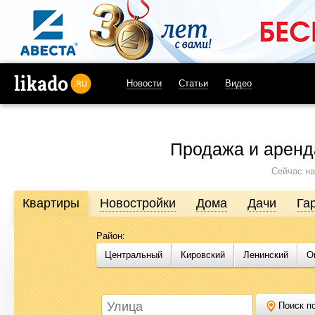
Новости
Статьи
Видео
likado.ru
Продажа и аренд
Сейчас на
Квартиры
Новостройки
Дома
Дачи
Га
Район:
Продажа и аренда недвижимости в Омске
Центральный
Кировский
Ленинский
О
Likado.ru – сайт актуальных и достоверных объявлений по нед
или купить квартиру, найти землю под строительство, подоб
Likado.ru, чтобы сэкономить время и силы в поисках нужного в
Поиск по